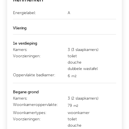
Energielabel:
A
Vliering
1e verdieping
Kamers:
3 (3 slaapkamers)
Voorzieningen:
toilet
douche
dubbele wastafel
Oppervlakte badkamer:
6
m2
Begane grond
Kamers:
3 (2 slaapkamers)
Woonkameroppervlakte:
79
m2
Woonkamertypes:
woonkamer
Voorzieningen:
toilet
douche