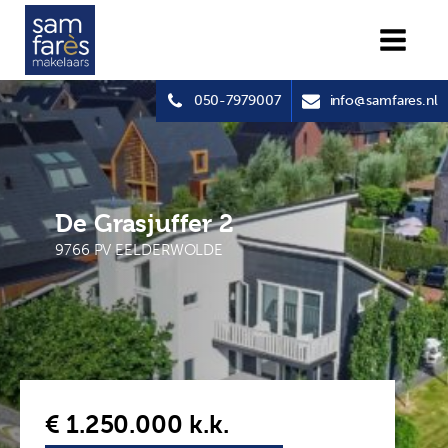
050-7979007
info@samfares.nl
De Grasjuffer 2
9766 PV EELDERWOLDE
€ 1.250.000
k.k.