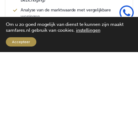
bezichtiging)
Analyse van de marktwaarde met vergelijkbare
woningen
Om u zo goed mogelijk van dienst te kunnen zijn maakt
Advies over een reële bied- en
samfares.nl gebruik van cookies.
instellingen
onderhandelingsstrategie
Accepteer
Helder verslag met onze bevindingen
Stevige onderhandeling, met jouw belang voorop
Juridische check en controle van de koopakte
Begeleiding bij de notaris en sleuteloverdracht
We blijven betrokken, ook ná de aankoop
1%
van de gerealiseerde koopsom
+ € 150,00 per bezichtigde woning
Plan een kennismaking