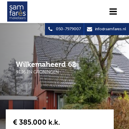
050-7979007
info@samfares.nl
Wilkemaheerd 62
9736 BN GRONINGEN
€ 385.000
k.k.