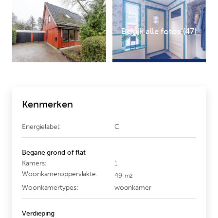
Bekijk alle fotos (47)
Kenmerken
Energielabel:
C
Begane grond of flat
Kamers:
1
Woonkameroppervlakte:
49
m2
Woonkamertypes:
woonkamer
Verdieping