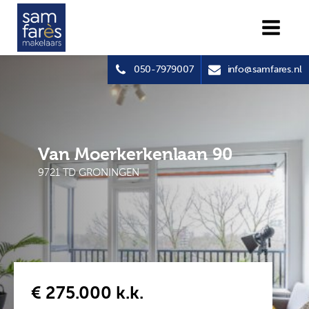
050-7979007
info@samfares.nl
Van Moerkerkenlaan 90
9721 TD GRONINGEN
€ 275.000
k.k.