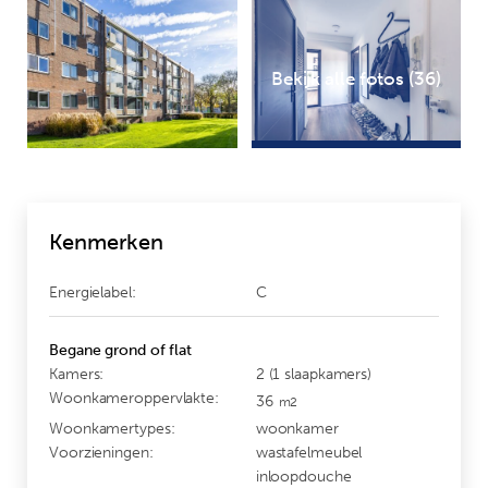
Bekijk alle fotos (36)
Kenmerken
Energielabel:
C
Begane grond of flat
Kamers:
2 (1 slaapkamers)
Woonkameroppervlakte:
36
m2
Woonkamertypes:
woonkamer
Voorzieningen:
wastafelmeubel
inloopdouche