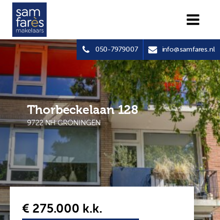
050-7979007
info@samfares.nl
Thorbeckelaan 128
9722 NH GRONINGEN
€ 275.000
k.k.