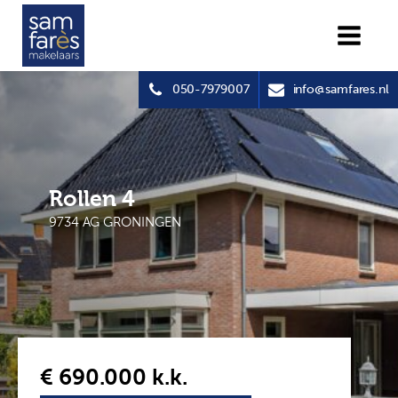
050-7979007
info@samfares.nl
Rollen 4
9734 AG GRONINGEN
€ 690.000
k.k.