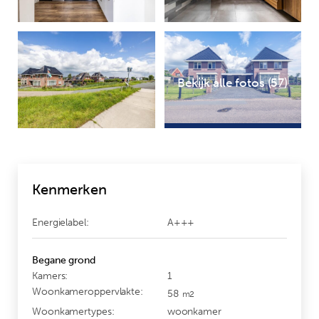
Bekijk alle fotos (57)
Kenmerken
Energielabel:
A+++
Begane grond
Kamers:
1
Woonkameroppervlakte:
58
m2
Woonkamertypes:
woonkamer