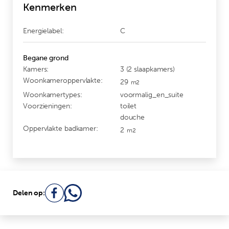
Kenmerken
Energielabel:
C
Begane grond
Kamers:
3 (2 slaapkamers)
Woonkameroppervlakte:
29
m2
Woonkamertypes:
voormalig_en_suite
Voorzieningen:
toilet
douche
Oppervlakte badkamer:
2
m2
Delen op: