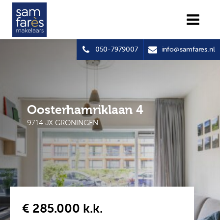
050-7979007
info@samfares.nl
Oosterhamriklaan 4
9714 JX GRONINGEN
€ 285.000
k.k.