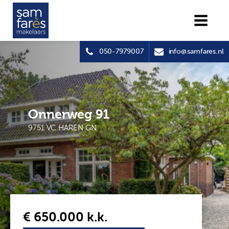
050-7979007
info@samfares.nl
Onnerweg 91
9751 VC HAREN GN
€ 650.000
k.k.