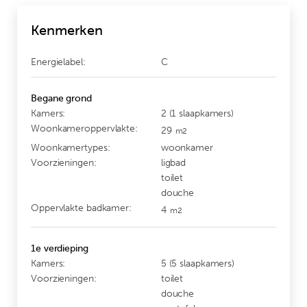
Kenmerken
Energielabel:
C
Begane grond
Kamers:
2 (1 slaapkamers)
Woonkameroppervlakte:
29
m2
Woonkamertypes:
woonkamer
Voorzieningen:
ligbad
toilet
douche
Oppervlakte badkamer:
4
m2
1e verdieping
Kamers:
5 (5 slaapkamers)
Voorzieningen:
toilet
douche