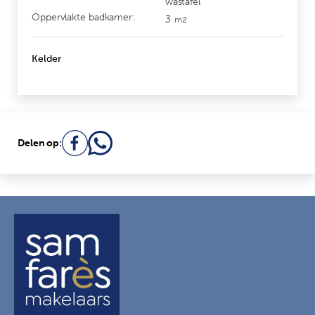
wastafel
Oppervlakte badkamer:
3
m2
Kelder
Delen op: