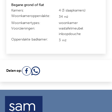
Begane grond of flat
Kamers:
4 (3 slaapkamers)
Woonkameroppervlakte:
34
m2
Woonkamertypes:
woonkamer
Voorzieningen:
wastafelmeubel
inloopdouche
Oppervlakte badkamer:
3
m2
Delen op: