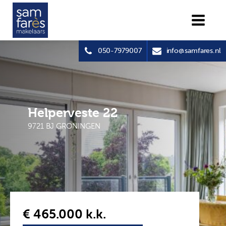
050-7979007
info@samfares.nl
Helperveste 22
9721 BJ GRONINGEN
€ 465.000
k.k.